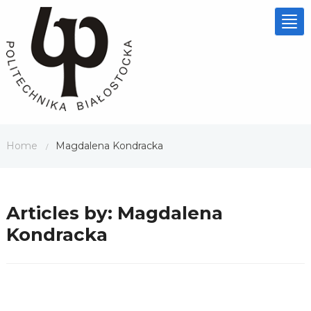
Tog
nav
Home
Magdalena Kondracka
/
Articles by:
Magdalena
Kondracka