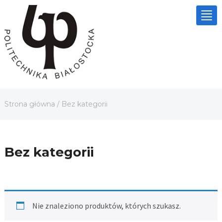
Tog
nav
Strona główna
/ Bez kategorii
Bez kategorii
Nie znaleziono produktów, których szukasz.