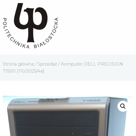
Strona główna
/
Sprzedaż
/ Komputer DELL PRECISION
T1500 [110/2025/4a]