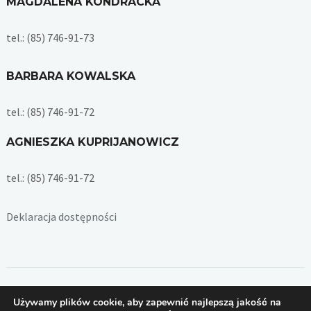
MAGDALENA KONDRACKA
tel.: (85) 746-91-73
BARBARA KOWALSKA
tel.: (85) 746-91-72
AGNIESZKA KUPRIJANOWICZ
tel.: (85) 746-91-72
Deklaracja dostępności
Copyright © 2026 — Dział Majątkowy Politechniki Białostockiej
Używamy plików cookie, aby zapewnić najlepszą jakość na