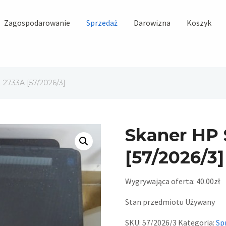
Zagospodarowanie
Sprzedaż
Darowizna
Koszyk
2733A [57/2026/3]
Skaner HP
[57/2026/3]
Wygrywająca oferta:
40.00
zł
Stan przedmiotu
Używany
SKU:
57/2026/3
Kategoria:
Sp