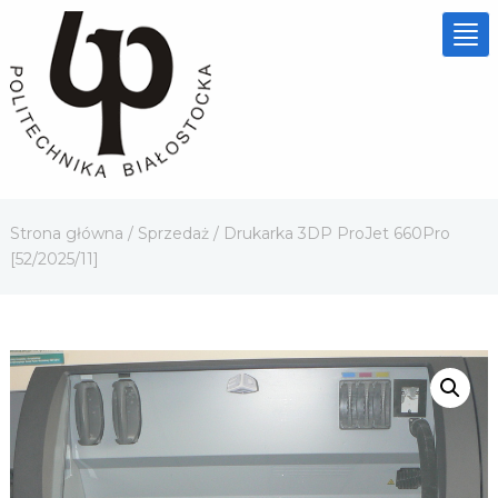
Tog
nav
Strona główna
/
Sprzedaż
/ Drukarka 3DP ProJet 660Pro
[52/2025/11]