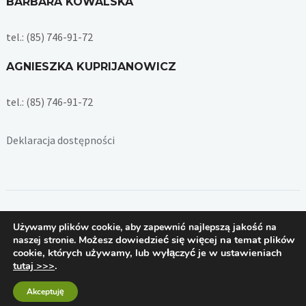
BARBARA KOWALSKA
tel.: (85) 746-91-72
AGNIESZKA KUPRIJANOWICZ
tel.: (85) 746-91-72
Deklaracja dostępności
Copyright © 2026 — Dział Majątkowy Politechniki Białostockiej
Używamy plików cookie, aby zapewnić najlepszą jakość na
Designed by
Politechnika Białostocka
Możesz dowiedzieć się więcej na temat plików
naszej stronie.
cookie, których używamy, lub wyłączyć je w ustawieniach
tutaj >>>
.
Akceptuję